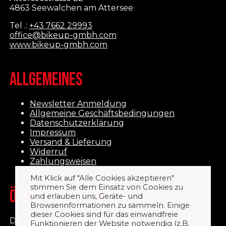
4863 Seewalchen am Attersee
Tel .:
+43 7662 29993
office@bikeup-gmbh.com
www.bikeup-gmbh.com
ALLGEMEINES
Newsletter Anmeldung
Allgemeine Geschäftsbedingungen
Datenschutzerklärung
Impressum
Versand & Lieferung
Widerruf
Zahlungsweisen
Mit Klick auf "Alle Cookies akzeptieren"
stimmen Sie dem Einsatz von Cookies zu
ÖFFNUNGSZEITEN
und erlauben uns, Geräte- und
Browserinformationen zu sammeln. Einige
dieser Cookies sind für das einwandfreie
Dienstag, Mittwoch, Donnerstag
Funktionieren der Website notwendig (z.B.