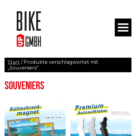
Start
/ Produkte verschlagwortet mit
„Souveniers“
SOUVENIERS