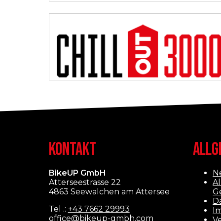
KONTAKT
ALLG
BikeUP GmbH
N
Atterseestrasse 22
A
4863 Seewalchen am Attersee
G
D
Tel .:
+43 7662 29993
I
office@bikeup-gmbh.com
V