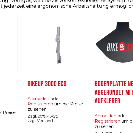
ung“ von igus, welche als vorkonfektioniertes System für
t jederzeit eine ergonomische Arbeitshaltung ermöglic
BIKEUP 3000 ECO
BODENPLATTE N
ABGERUNDET MI
Anmelden
oder
AUFKLEBER
Registrieren
um die Preise
zu sehen!
 Preise
Anmelden
oder
Zzgl. 20% MwSt.
zzgl.
Versand
Registrieren
um di
zu sehen!