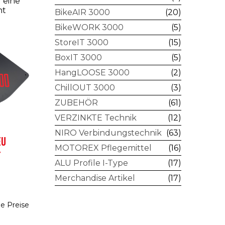
 eine
ht
BikeAIR 3000
(20)
BikeWORK 3000
(5)
StoreIT 3000
(15)
BoxIT 3000
(5)
HangLOOSE 3000
(2)
ChillOUT 3000
(3)
ZUBEHÖR
(61)
VERZINKTE Technik
(12)
NIRO Verbindungstechnik
(63)
EU
MOTOREX Pflegemittel
(16)
T
ALU Profile I-Type
(17)
Merchandise Artikel
(17)
e Preise