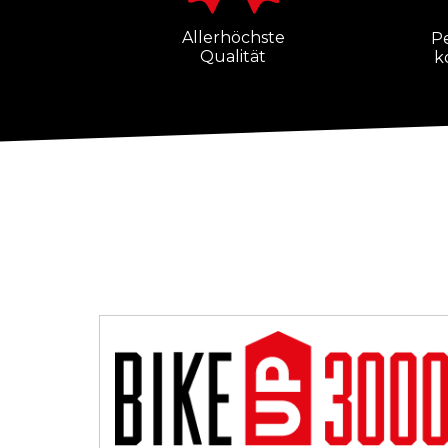
Allerhöchste
P
Qualität
k