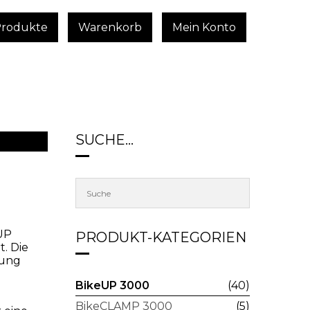
Produkte
Warenkorb
Mein Konto
SUCHE…
eUP
PRODUKT-KATEGORIEN
. Die
nung
BikeUP 3000
(40)
BikeCLAMP 3000
(5)