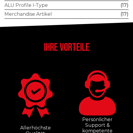
ALU Profile I-Type
(17)
Merchandise Artikel
(17)
IHRE VORTEILE
Persönlicher
Support &
Allerhöchste
kompetente