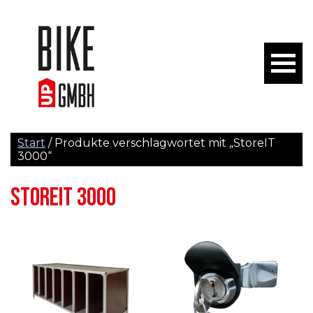
Start
/ Produkte verschlagwortet mit „StoreIT
3000“
STOREIT 3000