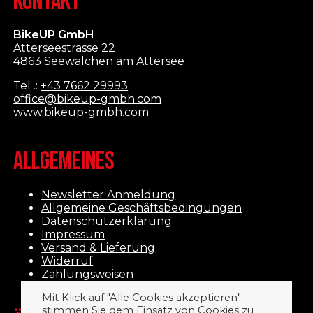
KONTAKT
BikeUP GmbH
Atterseestrasse 22
4863 Seewalchen am Attersee
Tel .:
+43 7662 29993
office@bikeup-gmbh.com
www.bikeup-gmbh.com
ALLGEMEINES
Newsletter Anmeldung
Allgemeine Geschäftsbedingungen
Datenschutzerklärung
Impressum
Versand & Lieferung
Widerruf
Zahlungsweisen
Mit Klick auf "Alle Cookies akzeptieren"
stimmen Sie dem Einsatz von Cookies zu