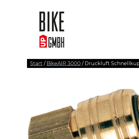
Start
/
BikeAIR 3000
/ Druckluft Schnellku