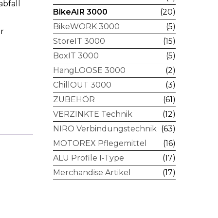
bfall
BikeAIR 3000
(20)
BikeWORK 3000
(5)
r
StoreIT 3000
(15)
BoxIT 3000
(5)
HangLOOSE 3000
(2)
ChillOUT 3000
(3)
ZUBEHÖR
(61)
VERZINKTE Technik
(12)
NIRO Verbindungstechnik
(63)
MOTOREX Pflegemittel
(16)
ALU Profile I-Type
(17)
Merchandise Artikel
(17)