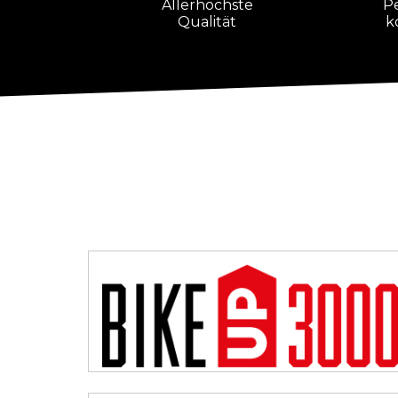
Allerhöchste
P
Qualität
k