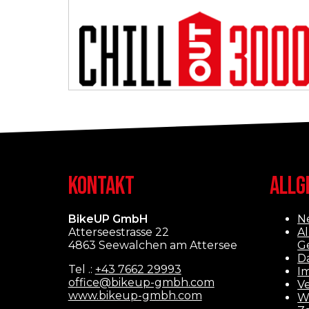
KONTAKT
ALLG
BikeUP GmbH
N
Atterseestrasse 22
A
4863 Seewalchen am Attersee
G
D
Tel .:
+43 7662 29993
I
office@bikeup-gmbh.com
V
www.bikeup-gmbh.com
W