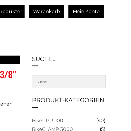
Produkte
Warenkorb
Mein Konto
SUCHE…
R3/8″
PRODUKT-KATEGORIEN
sehen!
BikeUP 3000
(40)
BikeCLAMP 3000
(5)