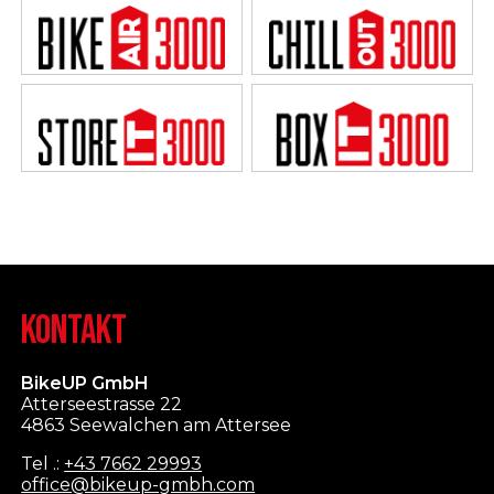
KONTAKT
BikeUP GmbH
Atterseestrasse 22
4863 Seewalchen am Attersee
Tel .:
+43 7662 29993
office@bikeup-gmbh.com