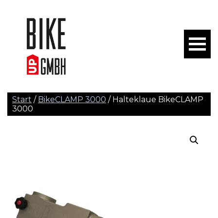
Start
/
BikeCLAMP 3000
/ Halteklaue BikeCLAMP
3000