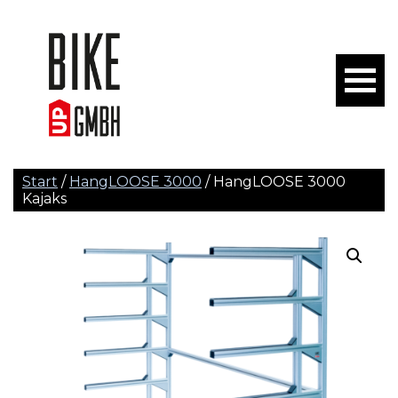
Start
/
HangLOOSE 3000
/ HangLOOSE 3000
Kajaks