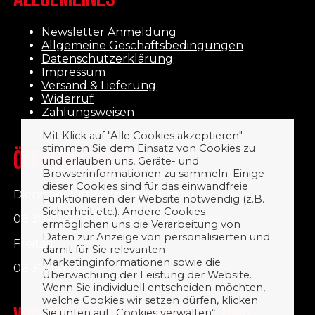
Newsletter Anmeldung
Allgemeine Geschäftsbedingungen
Datenschutzerklärung
Impressum
Versand & Lieferung
Widerruf
Zahlungsweisen
Mit Klick auf "Alle Cookies akzeptieren"
stimmen Sie dem Einsatz von Cookies zu
ÖFFNUNGSZEITEN
und erlauben uns, Geräte- und
Browserinformationen zu sammeln. Einige
dieser Cookies sind für das einwandfreie
Dienstag, Mittwoch, Donnerstag
Funktionieren der Website notwendig (z.B.
Sicherheit etc.). Andere Cookies
08:30–12:00 & 13:00–16:00 Uhr
ermöglichen uns die Verarbeitung von
Daten zur Anzeige von personalisierten und
Freitag
damit für Sie relevanten
Marketinginformationen sowie die
08:30-14:00
Überwachung der Leistung der Website.
Wenn Sie individuell entscheiden möchten,
welche Cookies wir setzen dürfen, klicken
Sie unten auf „Cookies verwalten“.