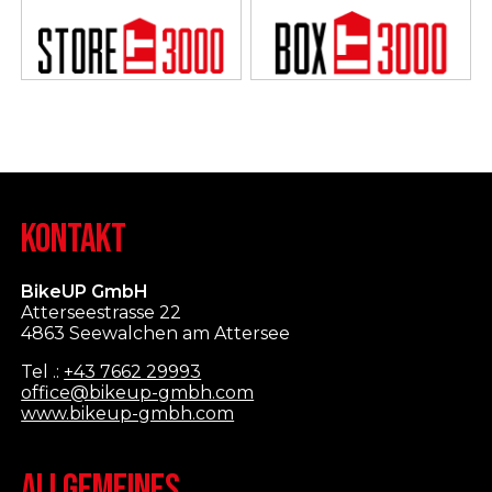
KONTAKT
BikeUP GmbH
Atterseestrasse 22
4863 Seewalchen am Attersee
Tel .:
+43 7662 29993
office@bikeup-gmbh.com
www.bikeup-gmbh.com
ALLGEMEINES