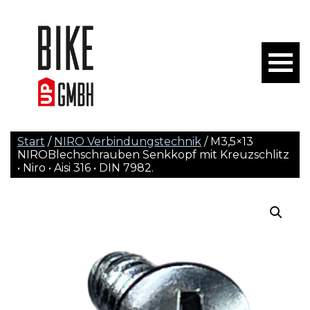
Start
/
NIRO Verbindungstechnik
/ M3,5×13
NIROBlechschrauben Senkkopf mit Kreuzschlitz
• Niro • Aisi 316 • DIN 7982.