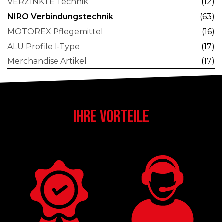
VERZINKTE Technik
(12)
NIRO Verbindungstechnik
(63)
MOTOREX Pflegemittel
(16)
ALU Profile I-Type
(17)
Merchandise Artikel
(17)
IHRE VORTEILE