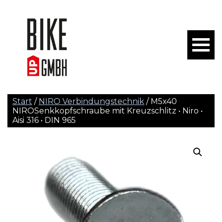
Start
/
NIRO Verbindungstechnik
/ M5x40
NIROSenkkopfschraube mit Kreuzschlitz • Niro •
Aisi 316 • DIN 965