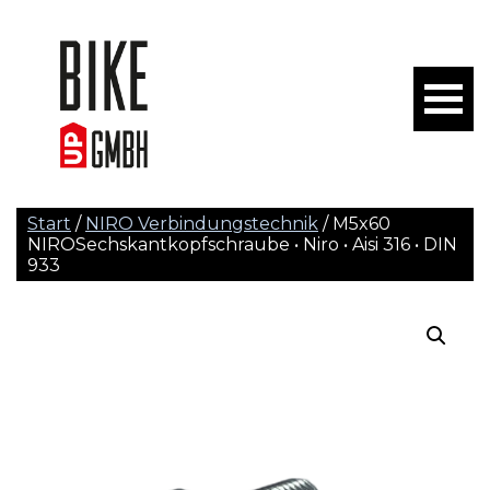
Start
/
NIRO Verbindungstechnik
/ M5x60
NIROSechskantkopfschraube • Niro • Aisi 316 • DIN
933