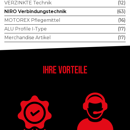
VERZINKTE Technik
(12)
NIRO Verbindungstechnik
(63)
MOTOREX Pflegemittel
(16)
ALU Profile I-Type
(17)
Merchandise Artikel
(17)
IHRE VORTEILE