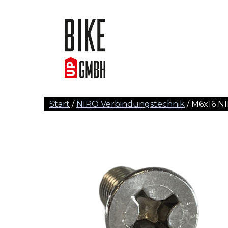
Start
/
NIRO Verbindungstechnik
/ M6x16 NI