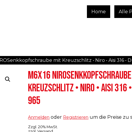
Home
Alle 
ROSenkkopfschraube mit Kreuzschlitz • Niro • Aisi 316 • 
M6X16 NIROSENKKOPFSCHRAUBE
KREUZSCHLITZ • NIRO • AISI 316 •
965
oder
um die Preise zu 
Anmelden
Registrieren
Zzgl. 20% MwSt.
zzgl.
Versand