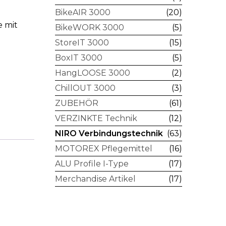
BikeAIR 3000
(20)
 mit
BikeWORK 3000
(5)
StoreIT 3000
(15)
BoxIT 3000
(5)
HangLOOSE 3000
(2)
ChillOUT 3000
(3)
ZUBEHÖR
(61)
VERZINKTE Technik
(12)
NIRO Verbindungstechnik
(63)
MOTOREX Pflegemittel
(16)
ALU Profile I-Type
(17)
Merchandise Artikel
(17)