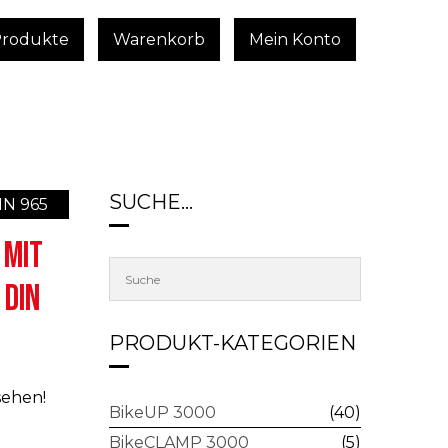
Produkte
Warenkorb
Mein Konto
SUCHE…
DIN 965
 MIT
 DIN
PRODUKT-KATEGORIEN
sehen!
BikeUP 3000
(40)
BikeCLAMP 3000
(5)