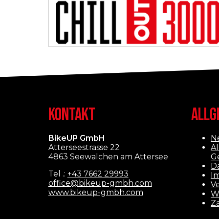
KONTAKT
ALLG
BikeUP GmbH
N
Atterseestrasse 22
A
4863 Seewalchen am Attersee
G
D
Tel .:
+43 7662 29993
I
office@bikeup-gmbh.com
V
www.bikeup-gmbh.com
W
Z