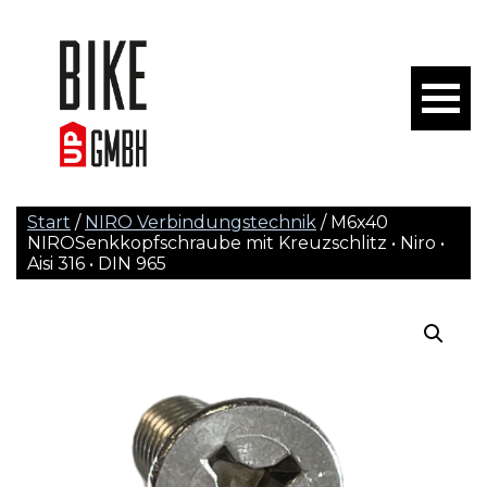
Start
/
NIRO Verbindungstechnik
/ M6x40
NIROSenkkopfschraube mit Kreuzschlitz • Niro •
Aisi 316 • DIN 965