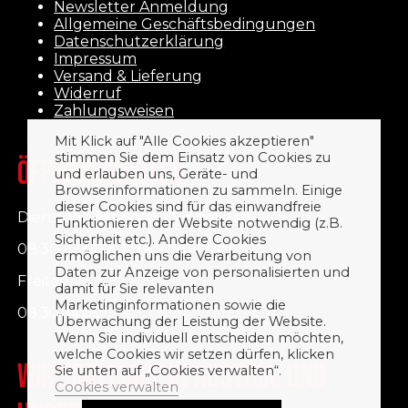
Newsletter Anmeldung
Allgemeine Geschäftsbedingungen
Datenschutzerklärung
Impressum
Versand & Lieferung
Widerruf
Zahlungsweisen
Mit Klick auf "Alle Cookies akzeptieren"
stimmen Sie dem Einsatz von Cookies zu
ÖFFNUNGSZEITEN
und erlauben uns, Geräte- und
Browserinformationen zu sammeln. Einige
dieser Cookies sind für das einwandfreie
Dienstag, Mittwoch, Donnerstag
Funktionieren der Website notwendig (z.B.
Sicherheit etc.). Andere Cookies
08:30–12:00 & 13:00–16:00 Uhr
ermöglichen uns die Verarbeitung von
Daten zur Anzeige von personalisierten und
Freitag
damit für Sie relevanten
Marketinginformationen sowie die
08:30-14:00
Überwachung der Leistung der Website.
Wenn Sie individuell entscheiden möchten,
welche Cookies wir setzen dürfen, klicken
WIR SIND MADE IN AUSTRIA. UND
Sie unten auf „Cookies verwalten“.
Cookies verwalten