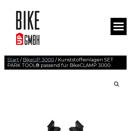
Start
/
BikeUP 3000
/ Kunststoffeinlagen SET
PARK TOOL® passend für BikeCLAMP 3000