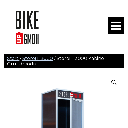
Start
/
StoreIT 3000
/ StoreIT 3000 Kabine
Grundmodul