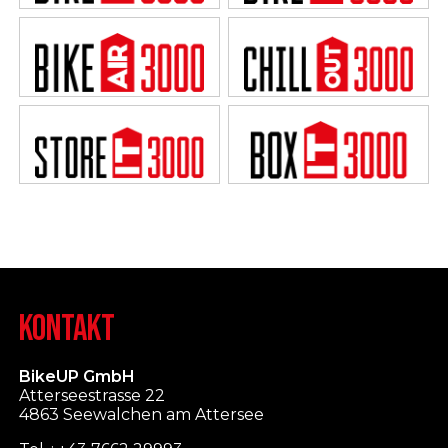
KONTAKT
BikeUP GmbH
Atterseestrasse 22
4863 Seewalchen am Attersee