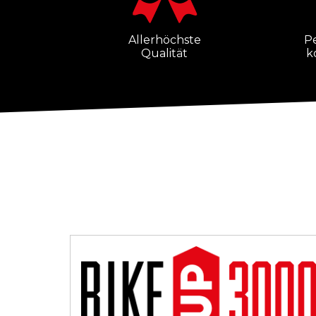
Allerhöchste
P
Qualität
k