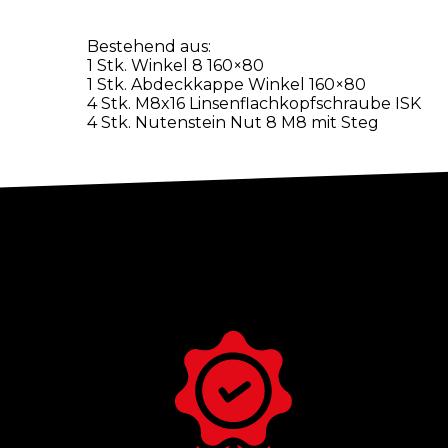
Bestehend aus:
1 Stk. Winkel 8 160×80
1 Stk. Abdeckkappe Winkel 160×80
4 Stk. M8x16 Linsenflachkopfschraube ISK
4 Stk. Nutenstein Nut 8 M8 mit Steg