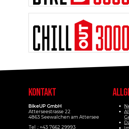
KONTAKT
ALLG
BikeUP GmbH
N
Atterseestrasse 22
A
4863 Seewalchen am Attersee
G
D
Tel .:
+43 7662 29993
I