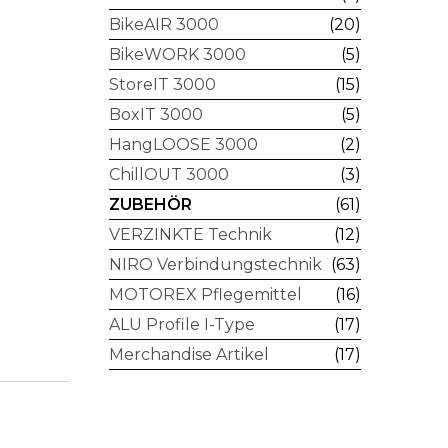
BikeAIR 3000
(20)
BikeWORK 3000
(5)
StoreIT 3000
(15)
BoxIT 3000
(5)
HangLOOSE 3000
(2)
ChillOUT 3000
(3)
ZUBEHÖR
(61)
VERZINKTE Technik
(12)
NIRO Verbindungstechnik
(63)
MOTOREX Pflegemittel
(16)
ALU Profile I-Type
(17)
Merchandise Artikel
(17)