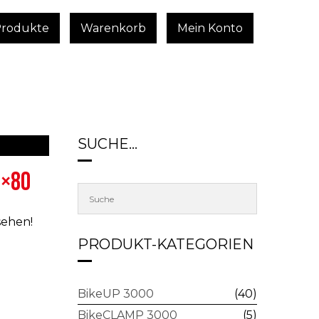
Produkte
Warenkorb
Mein Konto
SUCHE…
0×80
sehen!
PRODUKT-KATEGORIEN
BikeUP 3000
(40)
BikeCLAMP 3000
(5)