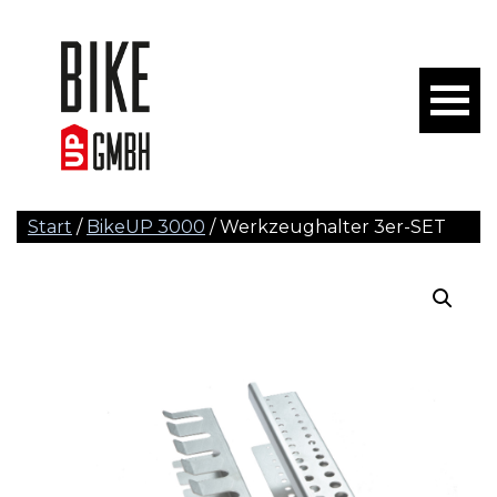
Start
/
BikeUP 3000
/ Werkzeughalter 3er-SET