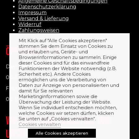
Allgemeine Geschäftsbedingungen
Datenschutzerklärung
Impressum
Versand & Lieferung
Widerruf
Zahlungsweisen
Mit Klick auf "Alle Cookies akzeptieren"
stimmen Sie dem Einsatz von Cookies zu
ÖFFNUNGSZEITEN
und erlauben uns, Geräte- und
Browserinformationen zu sammeln. Einige
dieser Cookies sind für das einwandfreie
Dienstag, Mittwoch, Donnerstag
Funktionieren der Website notwendig (z.B.
Sicherheit etc.). Andere Cookies
08:30–12:00 & 13:00–16:00 Uhr
ermöglichen uns die Verarbeitung von
Daten zur Anzeige von personalisierten und
Freitag
damit für Sie relevanten
Marketinginformationen sowie die
08:30-14:00
Überwachung der Leistung der Website.
Wenn Sie individuell entscheiden möchten,
welche Cookies wir setzen dürfen, klicken
WIR SIND MADE IN AUSTRIA. UND
Sie unten auf „Cookies verwalten“.
Cookies verwalten
UNSERE PRODUKTE AUCH.
Alle Cookies akzeptieren