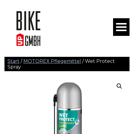
Start
/
MOTOREX Pflegemittel
/ Wet Protect
Spray