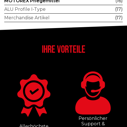
MOTOREX Pflegemittel
(16)
ALU Profile I-Type
(17)
Merchandise Artikel
(17)
IHRE VORTEILE
Persönlicher
Support &
Allerhöchste