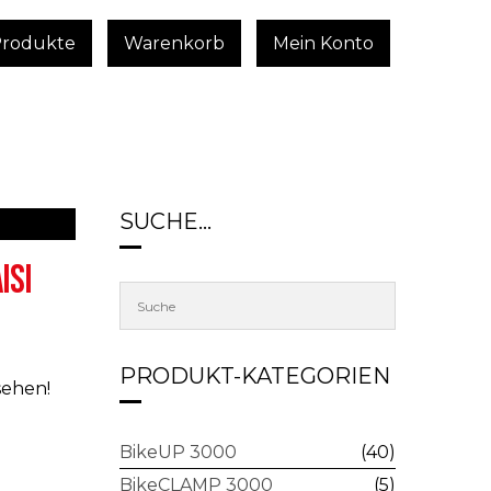
Produkte
Warenkorb
Mein Konto
SUCHE…
ISI
PRODUKT-KATEGORIEN
sehen!
BikeUP 3000
(40)
BikeCLAMP 3000
(5)