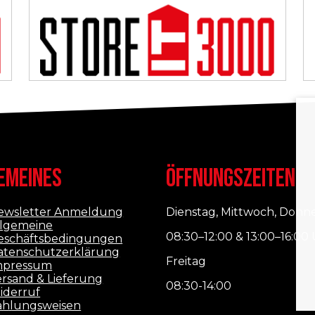
EMEINES
ÖFFNUNGSZEITEN
ewsletter Anmeldung
Dienstag, Mittwoch, Donn
llgemeine
08:30–12:00 & 13:00–16:00
eschäftsbedingungen
atenschutzerklärung
Freitag
mpressum
ersand & Lieferung
08:30-14:00
iderruf
ahlungsweisen