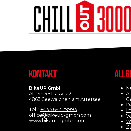
KONTAKT
ALLG
BikeUP GmbH
N
Atterseestrasse 22
A
4863 Seewalchen am Attersee
G
D
Tel .:
+43 7662 29993
I
office@bikeup-gmbh.com
V
www.bikeup-gmbh.com
W
Z