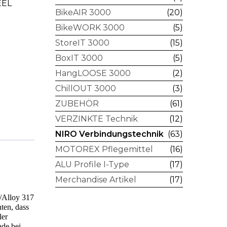
EEL
BikeAIR 3000
(20)
BikeWORK 3000
(5)
StoreIT 3000
(15)
BoxIT 3000
(5)
HangLOOSE 3000
(2)
ChillOUT 3000
(3)
ZUBEHÖR
(61)
VERZINKTE Technik
(12)
NIRO Verbindungstechnik
(63)
MOTOREX Pflegemittel
(16)
ALU Profile I-Type
(17)
Merchandise Artikel
(17)
/Alloy 317
ten, dass
ler
ade bei