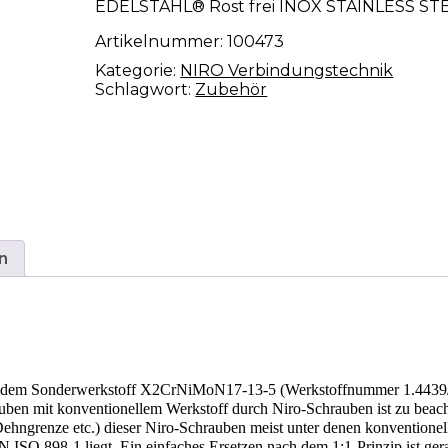
EDELSTAHL® Rost frei INOX STAINLESS ST
Artikelnummer:
100473
Kategorie:
NIRO Verbindungstechnik
Schlagwort:
Zubehör
n
aus dem Sonderwerkstoff X2CrNiMoN17-13-5 (Werkstoffnummer 1.4439
ben mit konventionellem Werkstoff durch Niro-Schrauben ist zu beach
ehngrenze etc.) dieser Niro-Schrauben meist unter denen konventionel
N ISO 898-1 liegt. Ein einfaches Ersetzen nach dem 1:1-Prinzip ist ger